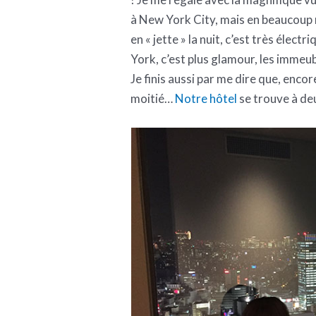
à New York City, mais en beaucoup 
en « jette » la nuit, c’est très éle
York, c’est plus glamour, les immeub
Je finis aussi par me dire que, encor
moitié…
Notre hôtel
se trouve à deu