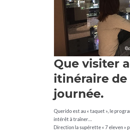
Que visiter 
itinéraire d
journée.
Querido est au « taquet », le progra
intérêt à traîner…
Direction la supérette « 7 eleven » 