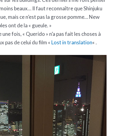
moins beaux… Il faut reconnaître que Shinjuku
ctrique, mais ce n’est pas la grosse pomme… New
les ont de la « gueule. »
e une fois, « Querido » n’a pas fait les choses à
x pas de celui du film «
Lost in translation
« .