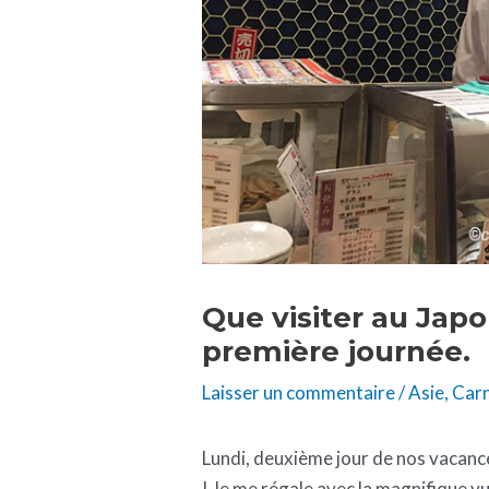
Que visiter au Japon
première journée.
Laisser un commentaire
/
Asie
,
Carn
Lundi, deuxième jour de nos vacance
! Je me régale avec la magnifique vu