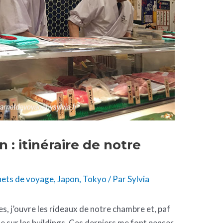
 : itinéraire de notre
ets de voyage
,
Japon
,
Tokyo
/ Par
Sylvia
s, j’ouvre les rideaux de notre chambre et, paf
e sur les buildings. Ces derniers me font penser